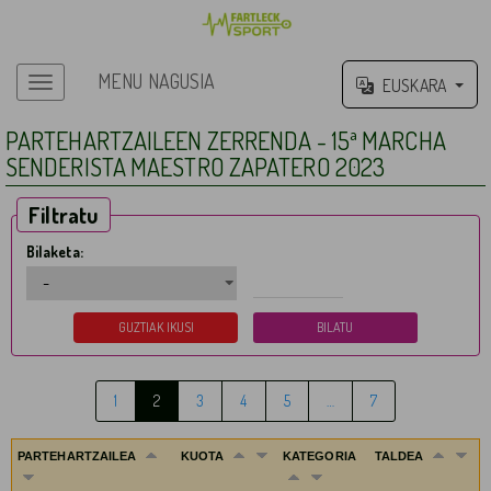
MENU NAGUSIA
EUSKARA
Menu nagusia
PARTEHARTZAILEEN ZERRENDA - 15ª MARCHA
SENDERISTA MAESTRO ZAPATERO 2023
Filtratu
Bilaketa:
1
2
3
4
5
…
7
PARTEHARTZAILEA
KUOTA
KATEGORIA
TALDEA