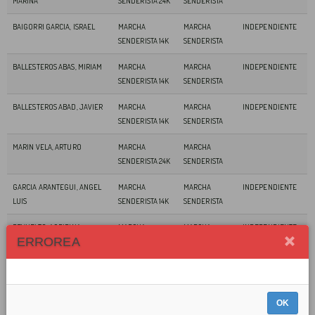
MARINA
SENDERISTA 24K
SENDERISTA
BAIGORRI GARCIA, ISRAEL
MARCHA
MARCHA
INDEPENDIENTE
SENDERISTA 14K
SENDERISTA
BALLESTEROS ABAS, MIRIAM
MARCHA
MARCHA
INDEPENDIENTE
SENDERISTA 14K
SENDERISTA
BALLESTEROS ABAD, JAVIER
MARCHA
MARCHA
INDEPENDIENTE
SENDERISTA 14K
SENDERISTA
MARIN VELA, ARTURO
MARCHA
MARCHA
SENDERISTA 24K
SENDERISTA
GARCIA ARANTEGUI, ANGEL
MARCHA
MARCHA
INDEPENDIENTE
LUIS
SENDERISTA 14K
SENDERISTA
REVUELTO, AGRIPINA
MARCHA
MARCHA
INDEPENDIENTE
ERROREA
SENDERISTA 14K
SENDERISTA
CUARTERO MAESTRO,
MARCHA
MARCHA
CENEFOS
MIGUEL ANGEL
SENDERISTA 24K
SENDERISTA
OK
BARCELONA GASPAR,
MARCHA
MARCHA
INDEPENDIENTE