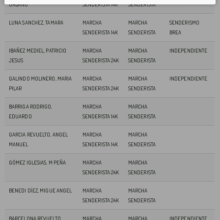
URBANO
SENDERISTA 14K
SENDERISTA
LUNA SANCHEZ, TAMARA
MARCHA
MARCHA
SENDERISMO
SENDERISTA 14K
SENDERISTA
BREA
IBAÑEZ MEDIEL, PATRICIO
MARCHA
MARCHA
INDEPENDIENTE
JESUS
SENDERISTA 24K
SENDERISTA
GALINDO MOLINERO, MARIA
MARCHA
MARCHA
INDEPENDIENTE
PILAR
SENDERISTA 24K
SENDERISTA
BARRIGA RODRIGO,
MARCHA
MARCHA
EDUARDO
SENDERISTA 14K
SENDERISTA
GARCIA REVUELTO, ANGEL
MARCHA
MARCHA
MANUEL
SENDERISTA 14K
SENDERISTA
GÓMEZ IGLESIAS, M PEÑA
MARCHA
MARCHA
SENDERISTA 24K
SENDERISTA
BENEDI DÍEZ, MIGUE ANGEL
MARCHA
MARCHA
SENDERISTA 24K
SENDERISTA
BARCELONA REVUELTO,
MARCHA
MARCHA
INDEPENDIENTE