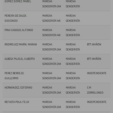
GOMEZ GOMEZ, MABEL
MARCHA
MARCHA
SENDERISTA 24K
SENDERISTA
PEREIRA DE SAUZA,
MARCHA
MARCHA
GIOCONDO
SENDERISTA 14K
SENDERISTA
PINA CASASUS, ALFONSO
MARCHA
MARCHA
SENDERISTA 14K
SENDERISTA
RODRÍGUEZ MARÍN, MARIAN
MARCHA
MARCHA
BTT ANIÑÓN
SENDERISTA 24K
SENDERISTA
ALBESA PUJOJL, ALBERTO
MARCHA
MARCHA
BTT ANIÑÓN
SENDERISTA 24K
SENDERISTA
PEREZ BERDEJO,
MARCHA
MARCHA
INDEPENDIENTE
GUILLERMO
SENDERISTA 24K
SENDERISTA
HERNÁNDEZ, CEFERINO
MARCHA
MARCHA
C.M.
SENDERISTA 24K
SENDERISTA
ZORROLONGO
REFUSTA POLA, FELIX
MARCHA
MARCHA
INDEPENDIENTE
SENDERISTA 24K
SENDERISTA