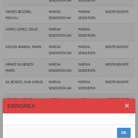
SENDERISTA 24K
SENDERISTA
ANDRES BECERRIL,
MARCHA
MARCHA
INDEPENDIENTE
PASCUAL
SENDERISTA 14K
SENDERISTA
GOMEZ GOMEZ, JOSUE
MARCHA
MARCHA
SENDERISTA 24K
SENDERISTA
GASCON BARRIGA, MARTA
MARCHA
MARCHA
INDEPENDIENTE
SENDERISTA 24K
SENDERISTA
ARANTEGUI BENEDÍ,
MARCHA
MARCHA
INDEPENDIENTE
MARTA
SENDERISTA 24K
SENDERISTA
GIL BENEDÍ, JUAN CARLOS
MARCHA
MARCHA
INDEPENDIENTE
SENDERISTA 24K
SENDERISTA
ARANTEGUI BENEDI,
MARCHA
MARCHA
INDEPENDIENTE
ERROREA
SONIA
SENDERISTA 24K
SENDERISTA
BARRIGA GIL, DAVID
MARCHA
MARCHA
SENDERISTA 14K
SENDERISTA
OK
BARCELONA MARQUETA,
MARCHA
MARCHA