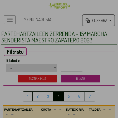
MENU NAGUSIA
EUSKARA
Menu nagusia
PARTEHARTZAILEEN ZERRENDA - 15ª MARCHA
SENDERISTA MAESTRO ZAPATERO 2023
Filtratu
Bilaketa:
1
2
3
4
5
6
7
PARTEHARTZAILEA
KUOTA
KATEGORIA
TALDEA