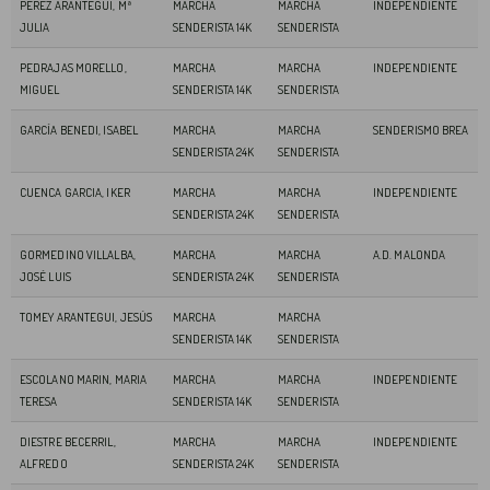
PÉREZ ARANTEGUI, Mª
MARCHA
MARCHA
INDEPENDIENTE
JULIA
SENDERISTA 14K
SENDERISTA
PEDRAJAS MORELLO,
MARCHA
MARCHA
INDEPENDIENTE
MIGUEL
SENDERISTA 14K
SENDERISTA
GARCÍA BENEDI, ISABEL
MARCHA
MARCHA
SENDERISMO BREA
SENDERISTA 24K
SENDERISTA
CUENCA GARCIA, IKER
MARCHA
MARCHA
INDEPENDIENTE
SENDERISTA 24K
SENDERISTA
GORMEDINO VILLALBA,
MARCHA
MARCHA
A.D. MALONDA
JOSÉ LUIS
SENDERISTA 24K
SENDERISTA
TOMEY ARANTEGUI, JESÚS
MARCHA
MARCHA
SENDERISTA 14K
SENDERISTA
ESCOLANO MARIN, MARIA
MARCHA
MARCHA
INDEPENDIENTE
TERESA
SENDERISTA 14K
SENDERISTA
DIESTRE BECERRIL,
MARCHA
MARCHA
INDEPENDIENTE
ALFREDO
SENDERISTA 24K
SENDERISTA