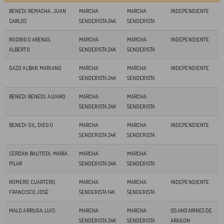
BENEDI REMACHA, JUAN
MARCHA
MARCHA
INDEPENDIENTE
CARLOS
SENDERISTA 24K
SENDERISTA
RODRIGO ARENAS,
MARCHA
MARCHA
INDEPENDIENTE
ALBERTO
SENDERISTA 24K
SENDERISTA
GAZO ALBAR, MARIANO
MARCHA
MARCHA
INDEPENDIENTE
SENDERISTA 24K
SENDERISTA
BENEDI BENEDI, ALVARO
MARCHA
MARCHA
SENDERISTA 24K
SENDERISTA
BENEDI GIL, DIEGO
MARCHA
MARCHA
INDEPENDIENTE
SENDERISTA 24K
SENDERISTA
CERDÁN BAUTISTA, MARÍA
MARCHA
MARCHA
PILAR
SENDERISTA 24K
SENDERISTA
ROMERO CUARTERO,
MARCHA
MARCHA
INDEPENDIENTE
FRANCISCO JOSÉ
SENDERISTA 14K
SENDERISTA
MALO ARRUGA, LUIS
MARCHA
MARCHA
OS ANDARINES DE
SENDERISTA 24K
SENDERISTA
ARAGON