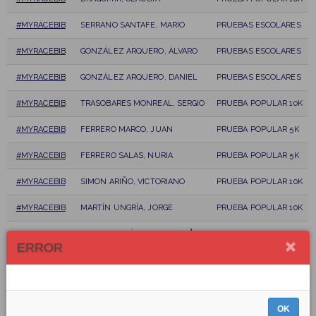
#MYRACEBIB
SERRANO SANTAFE, MARIO
PRUEBAS ESCOLARES
#MYRACEBIB
GONZÁLEZ ARQUERO, ÁLVARO
PRUEBAS ESCOLARES
#MYRACEBIB
GONZÁLEZ ARQUERO, DANIEL
PRUEBAS ESCOLARES
#MYRACEBIB
TRASOBARES MONREAL, SERGIO
PRUEBA POPULAR 10K
#MYRACEBIB
FERRERO MARCO, JUAN
PRUEBA POPULAR 5K
#MYRACEBIB
FERRERO SALAS, NURIA
PRUEBA POPULAR 5K
#MYRACEBIB
SIMON ARIÑO, VICTORIANO
PRUEBA POPULAR 10K
#MYRACEBIB
MARTÍN UNGRÍA, JORGE
PRUEBA POPULAR 10K
#MYRACEBIB
CASANOVA SÁNCHEZ, GERMÅN
PRUEBA POPULAR 5K
ERROR
#MYRACEBIB
SANTOS JOVEN, VANESA
PRUEBA POPULAR 5K
#MYRACEBIB
GARCÍA FERNÁNDEZ, SANDRA
PRUEBA POPULAR 10K
OK
#MYRACEBIB
GALVEZ LORENTE, SALVA
PRUEBA POPULAR 5K