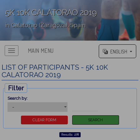
5K 10K CALATORAO 2019
in Calatorao (Zaragoza), Spain
';
MAIN MENU
ENGLISH
Main menu
LIST OF PARTICIPANTS - 5K 10K
CALATORAO 2019
Filter
Search by:
Results: 278