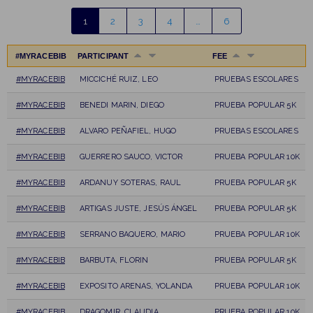
1
2
3
4
…
6
#MYRACEBIB
PARTICIPANT
FEE
#MYRACEBIB
MICCICHÉ RUIZ, LEO
PRUEBAS ESCOLARES
#MYRACEBIB
BENEDI MARIN, DIEGO
PRUEBA POPULAR 5K
#MYRACEBIB
ALVARO PEÑAFIEL, HUGO
PRUEBAS ESCOLARES
#MYRACEBIB
GUERRERO SAUCO, VICTOR
PRUEBA POPULAR 10K
#MYRACEBIB
ARDANUY SOTERAS, RAUL
PRUEBA POPULAR 5K
#MYRACEBIB
ARTIGAS JUSTE, JESÚS ÁNGEL
PRUEBA POPULAR 5K
#MYRACEBIB
SERRANO BAQUERO, MARIO
PRUEBA POPULAR 10K
#MYRACEBIB
BARBUTA, FLORIN
PRUEBA POPULAR 5K
#MYRACEBIB
EXPOSITO ARENAS, YOLANDA
PRUEBA POPULAR 10K
#MYRACEBIB
DRAGOMIR, CLAUDIA
PRUEBA POPULAR 10K