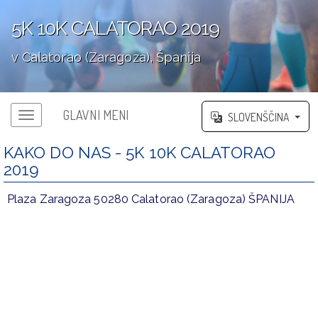
5K 10K CALATORAO 2019
v Calatorao (Zaragoza), Španija
';
GLAVNI MENI
SLOVENŠČINA
Glavni meni
KAKO DO NAS - 5K 10K CALATORAO
2019
Plaza Zaragoza 50280 Calatorao (Zaragoza) ŠPANIJA