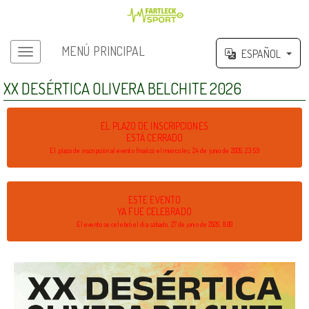
MENÚ PRINCIPAL
ESPAÑOL
Menú principal
XX DESÉRTICA OLIVERA BELCHITE 2026
EL PLAZO DE INSCRIPCIONES
ESTÁ CERRADO
El plazo de inscripción al evento finalizó el miércoles, 24 de junio de 2026, 23:59
ESTE EVENTO
YA FUE CELEBRADO
El evento se celebró el día sábado, 27 de junio de 2026, 8:00