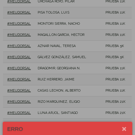
#MEUDORSAL
URCHAGA ROYO, PILAR
PRUEBA 11K
#MEUDORSAL
PISA TOLOSA, LUIS
PRUEBA 11K
#MEUDORSAL
MONTORI SIERRA, NACHO
PRUEBA 11K
#MEUDORSAL
MAGALLON GARCIA, HECTOR
PRUEBA 11K
#MEUDORSAL
AZNAR NAVAL, TERESA
PRUEBA 5K
#MEUDORSAL
GÁLVEZ GONZÁLEZ, SAMUEL
PRUEBA 5K
#MEUDORSAL
DRAGOMIR, GEORGIANA N.
PRUEBA 11K
#MEUDORSAL
RUIZ HERRERO, JAIME
PRUEBA 11K
#MEUDORSAL
CASAS LECHON, ALBERTO
PRUEBA 11K
#MEUDORSAL
RIZO MARQUINEZ, ELIGIO
PRUEBA 21K
#MEUDORSAL
LUNA ARJOL, SANTIAGO
PRUEBA 21K
#MEUDORSAL
VIOLETA ROMANCE, ÁNGEL
PRUEBA 11K
ERRO