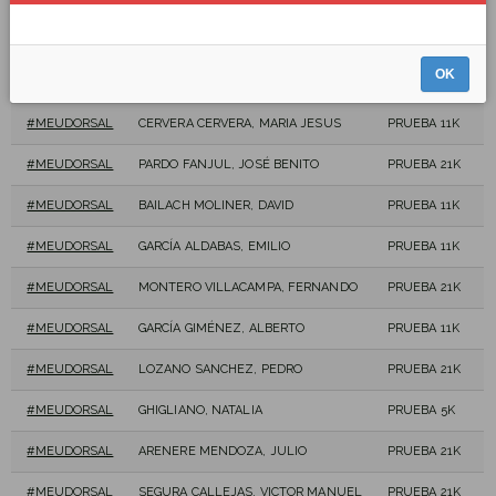
#MEUDORSAL
GRACIA GARCIA, IÑIGO
PRUEBA 11K
#MEUDORSAL
OCAÑA NAVARRO, BEATRIZ
PRUEBA 5K
OK
#MEUDORSAL
CERVERA CERVERA, PILR
PRUEBA 11K
#MEUDORSAL
CERVERA CERVERA, MARIA JESUS
PRUEBA 11K
#MEUDORSAL
PARDO FANJUL, JOSÉ BENITO
PRUEBA 21K
#MEUDORSAL
BAILACH MOLINER, DAVID
PRUEBA 11K
#MEUDORSAL
GARCÍA ALDABAS, EMILIO
PRUEBA 11K
#MEUDORSAL
MONTERO VILLACAMPA, FERNANDO
PRUEBA 21K
#MEUDORSAL
GARCÍA GIMÉNEZ, ALBERTO
PRUEBA 11K
#MEUDORSAL
LOZANO SANCHEZ, PEDRO
PRUEBA 21K
#MEUDORSAL
GHIGLIANO, NATALIA
PRUEBA 5K
#MEUDORSAL
ARENERE MENDOZA, JULIO
PRUEBA 21K
#MEUDORSAL
SEGURA CALLEJAS, VICTOR MANUEL
PRUEBA 21K