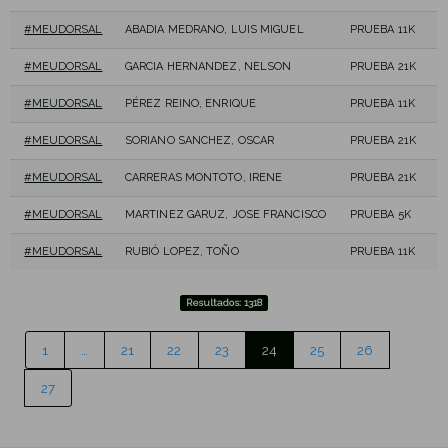
#MEUDORSAL
ABADIA MEDRANO, LUIS MIGUEL
PRUEBA 11K
#MEUDORSAL
GARCIA HERNANDEZ, NELSON
PRUEBA 21K
#MEUDORSAL
PÉREZ REINO, ENRIQUE
PRUEBA 11K
#MEUDORSAL
SORIANO SANCHEZ, OSCAR
PRUEBA 21K
#MEUDORSAL
CARRERAS MONTOTO, IRENE
PRUEBA 21K
#MEUDORSAL
MARTINEZ GARUZ, JOSE FRANCISCO
PRUEBA 5K
#MEUDORSAL
RUBIÓ LOPEZ, TOÑO
PRUEBA 11K
Resultados: 1318
1
…
21
22
23
24
25
26
27