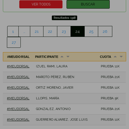
Resultados: 1318
1
…
21
22
23
24
25
26
27
#MEUDORSAL
PARTICIPANTE
CUOTA
#MEUDORSAL
IZUEL RAMI, LAURA
PRUEBA 11K
#MEUDORSAL
MAROTO PÉREZ, RUBÉN
PRUEBA 21K
#MEUDORSAL
ORTIZ MORENO, JAVIER
PRUEBA 11K
#MEUDORSAL
LLOPIS, MARÍA
PRUEBA 5K
#MEUDORSAL
GONZALEZ, ANTONIO
PRUEBA 21K
#MEUDORSAL
GUERRERO ALVAREZ, JOSE LUIIS
PRUEBA 11K