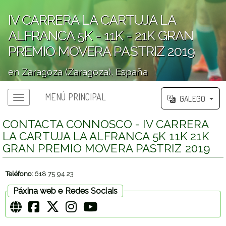
IV CARRERA LA CARTUJA LA
ALFRANCA 5K - 11K - 21K GRAN
PREMIO MOVERA PASTRIZ 2019
en Zaragoza (Zaragoza), España
';
MENÚ PRINCIPAL
GALEGO
Menú principal
CONTACTA CONNOSCO - IV CARRERA
LA CARTUJA LA ALFRANCA 5K 11K 21K
GRAN PREMIO MOVERA PASTRIZ 2019
Teléfono:
618 75 94 23
Páxina web e Redes Sociais