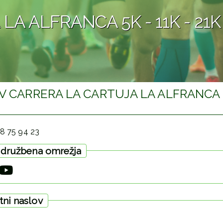
 LA ALFRANCA 5K - 11K - 2
 IV CARRERA LA CARTUJA LA ALFRANCA
8 75 94 23
n družbena omrežja
tni naslov