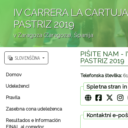
IV CARRERA LA CARTUJA
PASTRIZ 2019
v Zaragoza (Zaragoza), Španija
';
PIŠITE NAM -
SLOVENŠČINA
PASTRIZ 2019
Domov
Telefonska številka:
61
Udeleženci
Spletna stran i
Pravila
Zasebna cona udeleženca
Kontaktni e-poš
Resultados e Información
FINAL al corredor