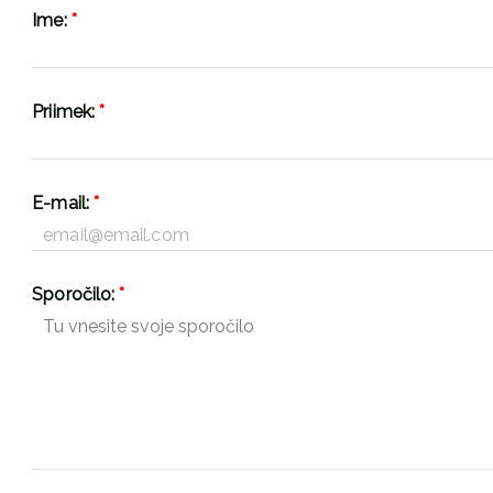
Ime:
*
Priimek:
*
E-mail:
*
Sporočilo:
*